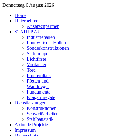
Donnerstag 6 August 2026
Home
Unternehmen
Ansprechpartner
STAHLBAU
Industriehallen
Landwirtsch. Hallen
Sonderkonstruktionen
Stahltreppen
Lichtfirste
Vordächer
Tore
Photovoltaik
Pfetten und
Wandriegel
Fundamente
Kragarmregale
Dienstleistungen
Konstruktionen
Schweißarbeiten
Stahlbaustatik
Aktuelle Projekte
Impressum
Datenschutz